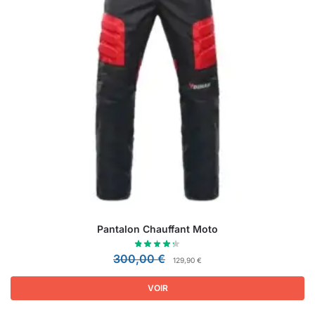
Pantalon Chauffant Moto
300,00
€
129,90
€
VOIR